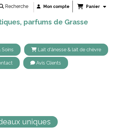
Recherche
Mon compte
Panier
étiques, parfums de Grasse
 Soins
Lait d'ânesse & lait de chèvre
ntact
Avis Clients
adeaux uniques