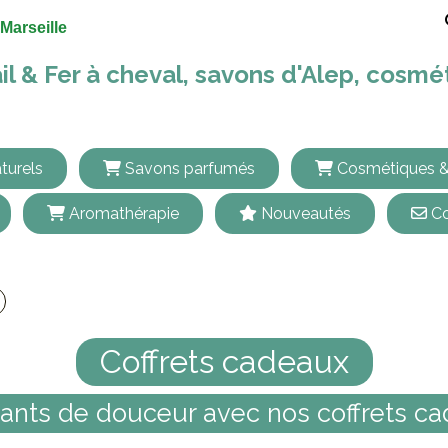
Marseille
il & Fer à cheval, savons d'Alep, cosm
turels
Savons parfumés
Cosmétiques &
Aromathérapie
Nouveautés
Co
Coffrets cadeaux
Coffrets cadeaux
stants de douceur avec nos coffrets c