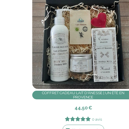
COFFRET CADEAU LAIT D'ÂNESSE | UN ÉTÉ EN
PROVENCE
44,50
€
0 avis