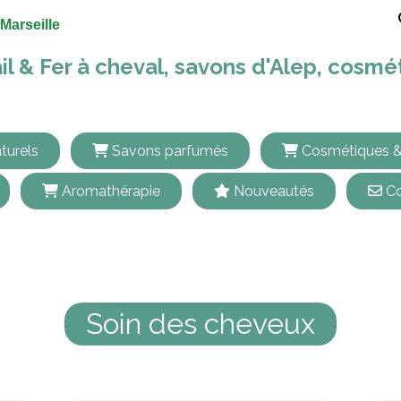
Marseille
il & Fer à cheval, savons d'Alep, cosm
turels
Savons parfumés
Cosmétiques &
Aromathérapie
Nouveautés
Co
Soin des cheveux
Soin des cheveux