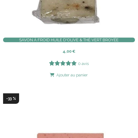
SAVON À FROID HUILE D'OLIVE & THÉ VERT BROYÉE
4,00
€
0 avis
Ajouter au panier
-33 %