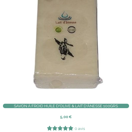
SAVON À FROID HUILE D'OLIVE & LAIT D'ÂNESSE 100GRS
5,00
€
0 avis