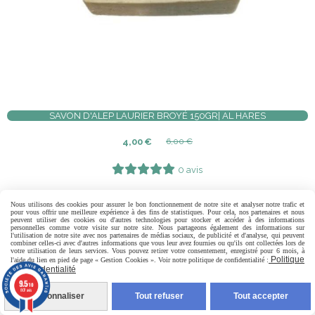
SAVON D'ALEP LAURIER BROYÉ 150GR| AL HARES
4,00
€
6,00
€
0 avis
Ajouter au panier
Nous utilisons des cookies pour assurer le bon fonctionnement de notre site et analyser notre trafic et
pour vous offrir une meilleure expérience à des fins de statistiques. Pour cela, nos partenaires et nous
peuvent utiliser des cookies ou d'autres technologies pour stocker et accéder à des informations
personnelles comme votre visite sur notre site. Nous partageons également des informations sur
l'utilisation de notre site avec nos partenaires de médias sociaux, de publicité et d'analyse, qui peuvent
combiner celles-ci avec d'autres informations que vous leur avez fournies ou qu'ils ont collectées lors de
-33 %
votre utilisation de leurs services. Vous pouvez retirer votre consentement, enregistré pour 6 mois, à
Politique
l'aide du lien en pied de page « Gestion Cookies ». Voir notre politique de confidentialité :
de confidentialité
9.5
/10
807 avis
Personnaliser
Tout refuser
Tout accepter