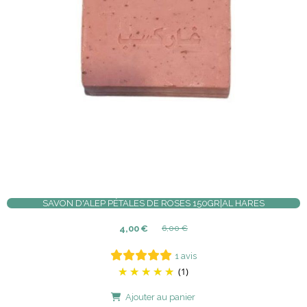
SAVON D'ALEP PÉTALES DE ROSES 150GR|AL HARES
4,00
€
6,00
€
1 avis
(1)
Ajouter au panier