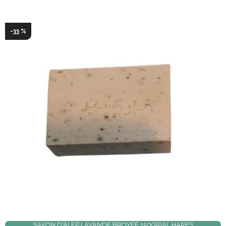
-33 %
SAVON D'ALEP LAVANDE BROYÉE 150GR|AL HARES