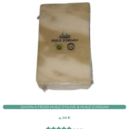
SAVON À FROID HUILE D'OLIVE & HUILE D'ARGAN
4,00
€