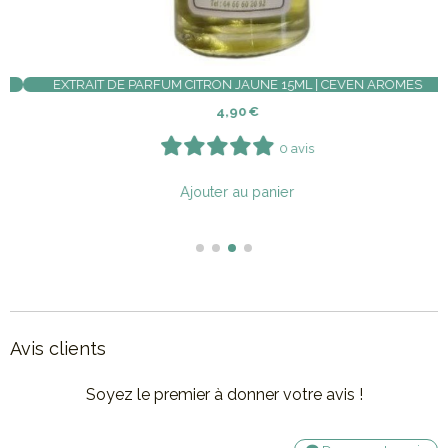
S DE BAIN BIO AU LAIT D'ÂNESSE X 5 | OLEANAT
SAVO
25,00
€
0 avis
Ajouter au panier
Avis clients
Soyez le premier à donner votre avis !