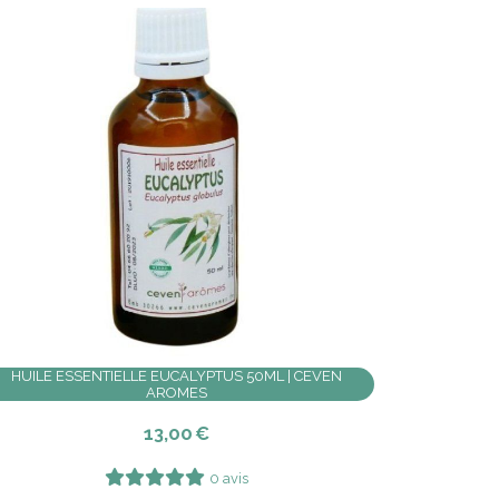
HUILE ESSENTIELLE EUCALYPTUS 50ML | CEVEN
AROMES
13,00
€
0 avis