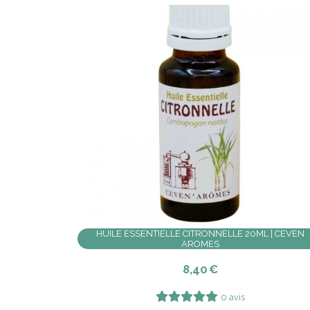
HUILE ESSENTIELLE CITRONNELLE 20ML | CEVEN
AROMES
8,40
€
0 avis