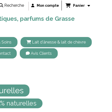
Recherche
Mon compte
Panier
étiques, parfums de Grasse
 Soins
Lait d'ânesse & lait de chèvre
ntact
Avis Clients
urelles
0% naturelles