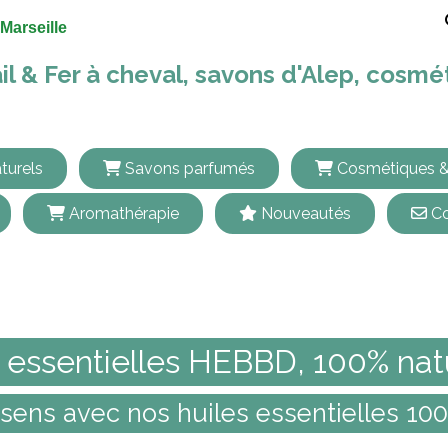
Marseille
il & Fer à cheval, savons d'Alep, cosm
turels
Savons parfumés
Cosmétiques &
Aromathérapie
Nouveautés
Co
Huiles essentielles HEBBD, 100% naturelles
 essentielles HEBBD, 100% nat
 sens avec nos huiles essentielles 10