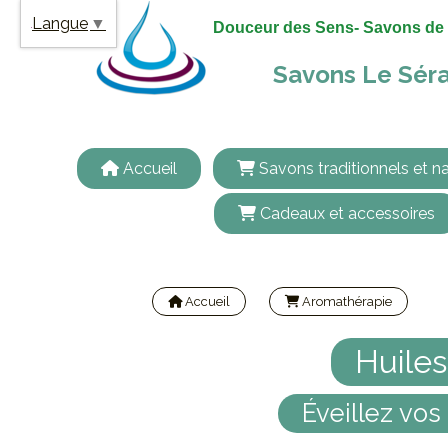
Panneau de gestion des cookies
Langue
▼
Douceur des Sens- Savons de 
Savons Le Séra
Accueil
Savons traditionnels et na
Cadeaux et accessoires
Accueil
Aromathérapie
Huiles
Éveillez vos