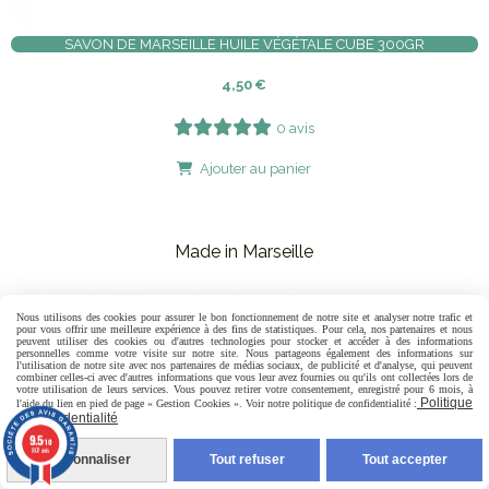
SAVON DE MARSEILLE HUILE VÉGÉTALE CUBE 300GR
4,50
€
0 avis
Ajouter au panier
Made in Marseille
Nous utilisons des cookies pour assurer le bon fonctionnement de notre site et analyser notre trafic et
pour vous offrir une meilleure expérience à des fins de statistiques. Pour cela, nos partenaires et nous
peuvent utiliser des cookies ou d'autres technologies pour stocker et accéder à des informations
personnelles comme votre visite sur notre site. Nous partageons également des informations sur
l'utilisation de notre site avec nos partenaires de médias sociaux, de publicité et d'analyse, qui peuvent
combiner celles-ci avec d'autres informations que vous leur avez fournies ou qu'ils ont collectées lors de
votre utilisation de leurs services. Vous pouvez retirer votre consentement, enregistré pour 6 mois, à
Politique
l'aide du lien en pied de page « Gestion Cookies ». Voir notre politique de confidentialité :
de confidentialité
9.5
/10
807 avis
Personnaliser
Tout refuser
Tout accepter