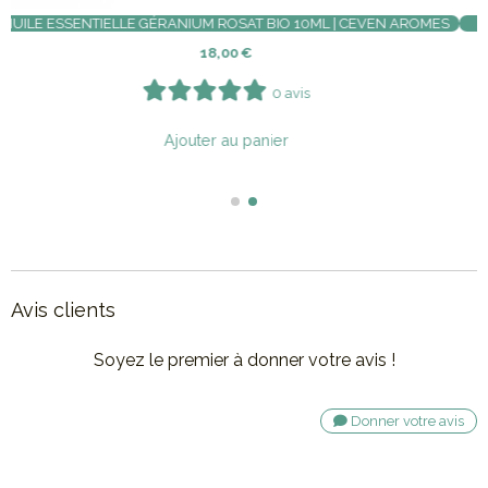
NTIELLES PURIFIANTE BIO 10ML
HUILE ESSENTIELLE GÉRANIUM 
11,00
€
18
0 avis
ter au panier
Ajouter
Avis clients
Soyez le premier à donner votre avis !
Donner votre avis