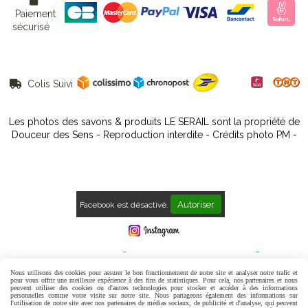

Paiement
sécurisé
Colis Suivi

Les photos des savons & produits LE SERAIL sont la propriété de
Douceur des Sens - Reproduction interdite - Crédits photo PM -
Autoriser
Facebook est désactivé.
Mentions Légales
Conditions générales de vente
Politique de confidentialité
Gestion cookies
Mon Compte
Nous utilisons des cookies pour assurer le bon fonctionnement de notre site et analyser notre trafic et
pour vous offrir une meilleure expérience à des fins de statistiques. Pour cela, nos partenaires et nous
peuvent utiliser des cookies ou d'autres technologies pour stocker et accéder à des informations
Contact
Avis Clients
personnelles comme votre visite sur notre site. Nous partageons également des informations sur
l'utilisation de notre site avec nos partenaires de médias sociaux, de publicité et d'analyse, qui peuvent