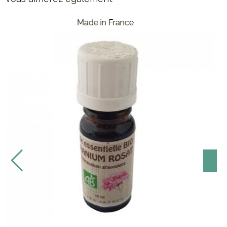
 in France
Made i