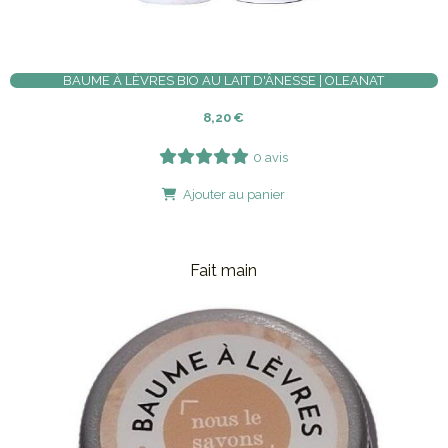
BAUME À LÈVRES BIO AU LAIT D'ÂNESSE | OLEANAT
8,20
€
0 avis
Ajouter au panier
Fait main