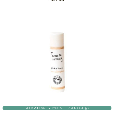
STICK À LÈVRES HYPOALLERGÉNIQUE 5G