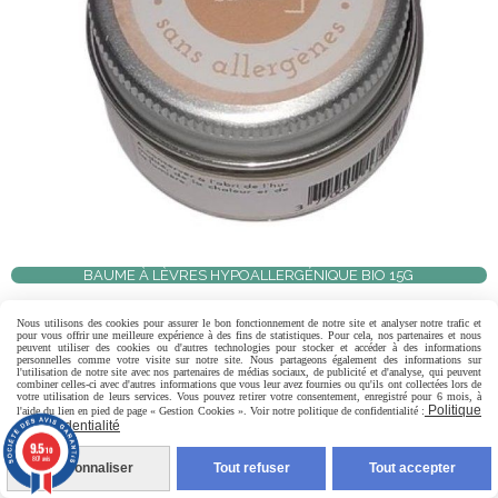
BAUME À LÈVRES HYPOALLERGÉNIQUE BIO 15G
9,00
€
Nous utilisons des cookies pour assurer le bon fonctionnement de notre site et analyser notre trafic et
pour vous offrir une meilleure expérience à des fins de statistiques. Pour cela, nos partenaires et nous
peuvent utiliser des cookies ou d'autres technologies pour stocker et accéder à des informations
0 avis
personnelles comme votre visite sur notre site. Nous partageons également des informations sur
l'utilisation de notre site avec nos partenaires de médias sociaux, de publicité et d'analyse, qui peuvent
combiner celles-ci avec d'autres informations que vous leur avez fournies ou qu'ils ont collectées lors de
votre utilisation de leurs services. Vous pouvez retirer votre consentement, enregistré pour 6 mois, à
Ajouter au panier
Politique
l'aide du lien en pied de page « Gestion Cookies ». Voir notre politique de confidentialité :
de confidentialité
9.5
/10
807 avis
Personnaliser
Tout refuser
Tout accepter
Fait main