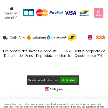

Paiement
sécurisé
Colis Suivi

Les photos des savons & produits LE SERAIL sont la propriété de
Douceur des Sens - Reproduction interdite - Crédits photo PM -
Autoriser
Facebook est désactivé.
Mentions Légales
Conditions générales de vente
Politique de confidentialité
Gestion cookies
Mon Compte
Nous utilisons des cookies pour assurer le bon fonctionnement de notre site et analyser notre trafic et
pour vous offrir une meilleure expérience à des fins de statistiques. Pour cela, nos partenaires et nous