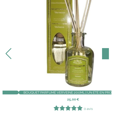
Remise
26 %
BAUME DU HIBOU BIO VITALITÉ MUSCULAIRE
9,00
€
12,20
€
0 avis