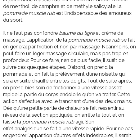
de menthol, de camphre et de méthyle salicylate, la
pommade muscle rub
est l’indispensable des amoureux
du sport.
Il ne faut pas confondre
baume du tigre
et crème de
massage. L’application de la
pommade muscle rub
se fait
en général par friction et non par massage. Néanmoins, on
peut faire un léger massage circulaire, mais pas trop en
profondeur. Pour ce faire, rien de plus facile, il suffit de
suivre ces quelques étapes. D’abord, on prend la
pommade et on fait le prélèvement d’une noisette qui
sera ensuite chauffé entre les doigts. Tout de suite après,
on prend bien soin de frictionner à une vitesse assez
rapide la partie du corps endolorie qu’on va traiter. Cette
action s’effectue avec le tranchant d’une des deux mains.
Dès qu’une petite partie de chaleur se fait ressentir au
niveau de la section appliquée, on arrête le tout et on
laisse la
pommade muscle rub
agir. Son
effet analgésique se fait à une vitesse rapide. Pour ne pas
engendrer l’apparition d’autres effets indésirables, il serait