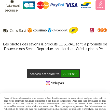

Paiement
sécurisé
Colis Suivi

Les photos des savons & produits LE SERAIL sont la propriété de
Douceur des Sens - Reproduction interdite - Crédits photo PM -
Autoriser
Facebook est désactivé.
Mentions Légales
Conditions générales de vente
Politique de confidentialité
Gestion cookies
Mon Compte
Nous utilisons des cookies pour assurer le bon fonctionnement de notre site et analyser notre trafic et
pour vous offrir une meilleure expérience à des fins de statistiques. Pour cela, nos partenaires et nous
peuvent utiliser des cookies ou d'autres technologies pour stocker et accéder à des informations
Contact
Avis Clients
personnelles comme votre visite sur notre site. Nous partageons également des informations sur
l'utilisation de notre site avec nos partenaires de médias sociaux, de publicité et d'analyse, qui peuvent