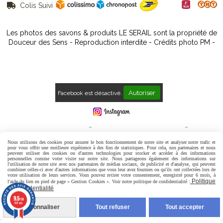
Colis Suivi

Les photos des savons & produits LE SERAIL sont la propriété de
Douceur des Sens - Reproduction interdite - Crédits photo PM -
Autoriser
Facebook est désactivé.
Mentions Légales
Conditions générales de vente
Politique de confidentialité
Gestion cookies
Mon Compte
Nous utilisons des cookies pour assurer le bon fonctionnement de notre site et analyser notre trafic et
pour vous offrir une meilleure expérience à des fins de statistiques. Pour cela, nos partenaires et nous
peuvent utiliser des cookies ou d'autres technologies pour stocker et accéder à des informations
Contact
Avis Clients
personnelles comme votre visite sur notre site. Nous partageons également des informations sur
l'utilisation de notre site avec nos partenaires de médias sociaux, de publicité et d'analyse, qui peuvent
combiner celles-ci avec d'autres informations que vous leur avez fournies ou qu'ils ont collectées lors de
votre utilisation de leurs services. Vous pouvez retirer votre consentement, enregistré pour 6 mois, à
Politique
l'aide du lien en pied de page « Gestion Cookies ». Voir notre politique de confidentialité :
de confidentialité
9.5
/10
807 avis
Personnaliser
Tout refuser
Tout accepter