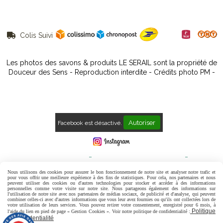
Colis Suivi

Les photos des savons & produits LE SERAIL sont la propriété de
Douceur des Sens - Reproduction interdite - Crédits photo PM -
Autoriser
Facebook est désactivé.
Mentions Légales
Conditions générales de vente
Politique de confidentialité
Gestion cookies
Mon Compte
Nous utilisons des cookies pour assurer le bon fonctionnement de notre site et analyser notre trafic et
pour vous offrir une meilleure expérience à des fins de statistiques. Pour cela, nos partenaires et nous
peuvent utiliser des cookies ou d'autres technologies pour stocker et accéder à des informations
Contact
Avis Clients
personnelles comme votre visite sur notre site. Nous partageons également des informations sur
l'utilisation de notre site avec nos partenaires de médias sociaux, de publicité et d'analyse, qui peuvent
combiner celles-ci avec d'autres informations que vous leur avez fournies ou qu'ils ont collectées lors de
votre utilisation de leurs services. Vous pouvez retirer votre consentement, enregistré pour 6 mois, à
Politique
l'aide du lien en pied de page « Gestion Cookies ». Voir notre politique de confidentialité :
de confidentialité