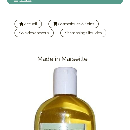
Accueil
Cosmétiques & Soins
Soin des cheveux
Shampoings liquides
Shampoing douche Verveine 500ml | Le Sérail
Made in Marseille