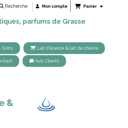
Recherche
Mon compte
Panier
étiques, parfums de Grasse
 Soins
Lait d'ânesse & lait de chèvre
ntact
Avis Clients
ve &