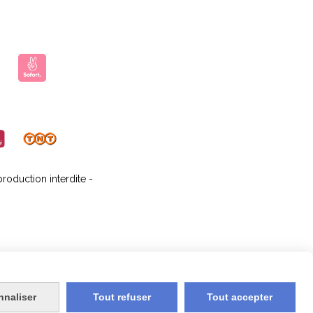
oduction interdite -
ompte
Contact
Avis Clients
nnaliser
Tout refuser
Tout accepter