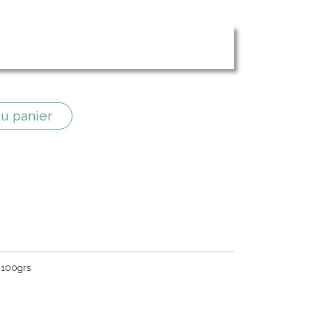
au panier
re 100grs