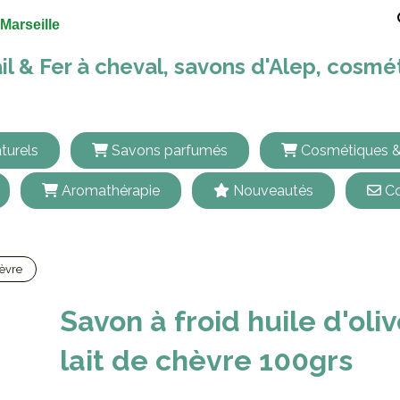
Marseille
il & Fer à cheval, savons d'Alep, cosm
turels
Savons parfumés
Cosmétiques &
Aromathérapie
Nouveautés
Co
hèvre
Savon à froid huile d'olive & lait de chèvre 100grs
Savon à froid huile d'oli
lait de chèvre 100grs