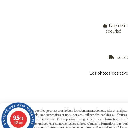
Paiement

sécurisé
Colis S

Les photos des savo
Mentions Légales
Conditions
Nous utilisons des cookies pour assurer le bon fonctionnement de notre site et analyser n
statistiques. Pour cela, nos partenaires et nous peuvent utiliser des cookies ou d'autre
9.5
/10
comme votre visite sur notre site. Nous partageons également des informations sur l'u
807 avis
publicité et d'analyse, qui peuvent combiner celles-ci avec d'autres informations que vous 
leurs services. Vous pouvez retirer votre consentement, enregistré pour 6 mois, à l'aid