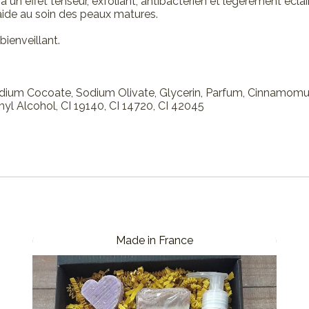
a un effet tenseur, exfoliant, antibactérien et légèrement écla
 aide au soin des peaux matures.
bienveillant.
odium Cocoate, Sodium Olivate, Glycerin, Parfum, Cinnamom
yl Alcohol, CI 19140, CI 14720, CI 42045
Made in France