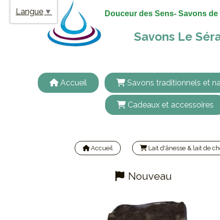
Panneau de gestion des cookies
Langue
▼
Douceur des Sens- Savons de 
Savons Le Séra
Accueil
Savons traditionnels et na
Cadeaux et accessoires
Accueil
Lait d'ânesse & lait de c
Nouveau