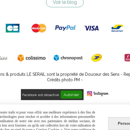
Voir le blog
uivi
ns & produits LE SERAIL sont la propriété de Douceur des Sens - Repr
Crédits photo PM -
Autoriser
Facebook est désactivé.
 générales de vente
Politique de confidentialité
Gestion cookies
Mon C
otre trafic et pour vous offrir une meilleure expérience à des fins de
s technologies pour stocker et accéder à des informations personnelles
tilisation de notre site avec nos partenaires de médias sociaux, de
Perso
leur avez fournies ou qu'ils ont collectées lors de votre utilisation de
e du lien en pied de page « Gestion Cookies ». Voir notre politique de