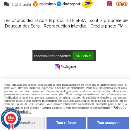
Colis Suivi

Les photos des savons & produits LE SERAIL sont la propriété de
Douceur des Sens - Reproduction interdite - Crédits photo PM -
Autoriser
Facebook est désactivé.
Mentions Légales
Conditions générales de vente
Politique de confidentialité
Gestion cookies
Mon Compte
Nous utilisons des cookies pour assurer le bon fonctionnement de notre site et analyser notre trafic et
pour vous offrir une meilleure expérience à des fins de statistiques. Pour cela, nos partenaires et nous
peuvent utiliser des cookies ou d'autres technologies pour stocker et accéder à des informations
Contact
Avis Clients
personnelles comme votre visite sur notre site. Nous partageons également des informations sur
l'utilisation de notre site avec nos partenaires de médias sociaux, de publicité et d'analyse, qui peuvent
combiner celles-ci avec d'autres informations que vous leur avez fournies ou qu'ils ont collectées lors de
votre utilisation de leurs services. Vous pouvez retirer votre consentement, enregistré pour 6 mois, à
Politique
l'aide du lien en pied de page « Gestion Cookies ». Voir notre politique de confidentialité :
de confidentialité
9.5
/10
807 avis
Personnaliser
Tout refuser
Tout accepter