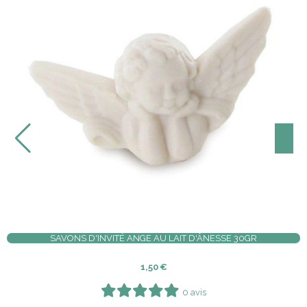
 DOUCHE MIEL 500ML | LE SÉRAIL
CRÈME POUR LES MAI
11,20
€
0 avis