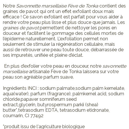
Notre
Savonnette marseillaise
Fève de Tonka
contient des
graines de pavot qui ont un effet exfoliant doux mais
efficace ! Ce savon exfoliant est parfait pour vous aider à
rendre votre peau plus lisse et plus douce que jamais. Les
graines de pavot
permettent de nettoyer les pores en
douceur et facilitent le gommage des cellules mortes de
l’épiderme naturellement. L’exfoliation permet non
seulement de stimuler la régénération cellulaire, mais
aussi de retrouver une peau toute douce, débarrassée de
ses impuretés, unifiée et pleine d’éclat.
En plus d’exfolier votre peau en douceur, notre
savonnette
marseillaise
artisanale Fève de Tonka laissera sur votre
peau son agréable parfum suave.
Ingrédients INCI : sodium palmate,sodium palm kernelate,
aqua(water), parfum (fragrance), palmkernel acid, sodium
chloride,papaver somniferum seed
extract,glycerin, butyrospermum parkii (shea)
butter*,tetrasodium EDTA, tetrasodium etidronate,
coumarin, CI 77492
*produit issu de l'agriculture biologique