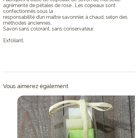
agrémenté de pétales de rose . Les copeaux sont
confectionnés sous la
responsabilité d’un maître savonnier, à chaud, selon des
méthodes anciennes.
Savon sans colorant, sans conservateur.
Exfoliant.
Vous aimerez également
e
Made in France