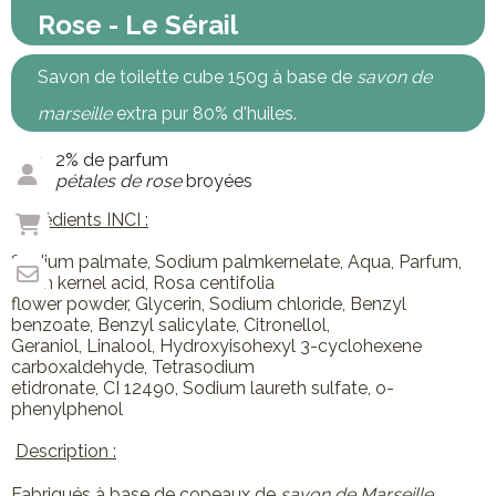
Rose - Le Sérail
Savon de toilette cube 150g à base de
savon de
marseille
extra pur 80% d'huiles.
2% de parfum
pétales de rose
broyées
Ingrédients INCI :
Sodium palmate, Sodium palmkernelate, Aqua, Parfum,
Palm kernel acid, Rosa centifolia
flower powder, Glycerin, Sodium chloride, Benzyl
benzoate, Benzyl salicylate, Citronellol,
Geraniol, Linalool, Hydroxyisohexyl 3-cyclohexene
carboxaldehyde, Tetrasodium
etidronate, CI 12490, Sodium laureth sulfate, o-
phenylphenol
Description :
Fabriqués à base de copeaux de
savon de Marseille