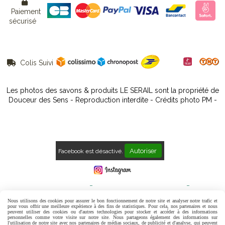

Paiement
sécurisé
Colis Suivi

Les photos des savons & produits LE SERAIL sont la propriété de
Douceur des Sens - Reproduction interdite - Crédits photo PM -
Autoriser
Facebook est désactivé.
Mentions Légales
Conditions générales de vente
Politique de confidentialité
Gestion cookies
Mon Compte
Nous utilisons des cookies pour assurer le bon fonctionnement de notre site et analyser notre trafic et
pour vous offrir une meilleure expérience à des fins de statistiques. Pour cela, nos partenaires et nous
peuvent utiliser des cookies ou d'autres technologies pour stocker et accéder à des informations
Contact
Avis Clients
personnelles comme votre visite sur notre site. Nous partageons également des informations sur
l'utilisation de notre site avec nos partenaires de médias sociaux, de publicité et d'analyse, qui peuvent