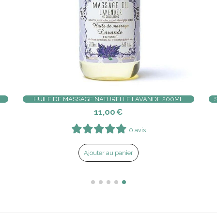
NDE FLEURS 125G
EAU DE PARFUM LAVANDE 50M
21,00
€
0 avis
0 avis
nier
Ajouter au panier