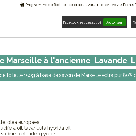
Programme de fidélité : ce produit vous rapportera
20
Points 
Autoriser
Facebook est désactivé.
F
e Marseille à l'ancienne Lavande L
de toilette 150g à base de savon de Marseille extra pur 80% d
te, olea europaea
nucifera oil, lavandula hybrida oil,
 sodium chloride, glycerin,