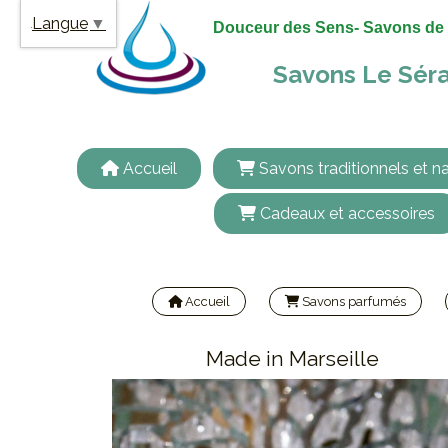
Panneau de gestion des cookies
Langue
▼
Douceur des Sens- Savons de 
Savons Le Séra
Accueil
Savons traditionnels et na
Cadeaux et accessoires
Accueil
Savons parfumés
Made in Marseille