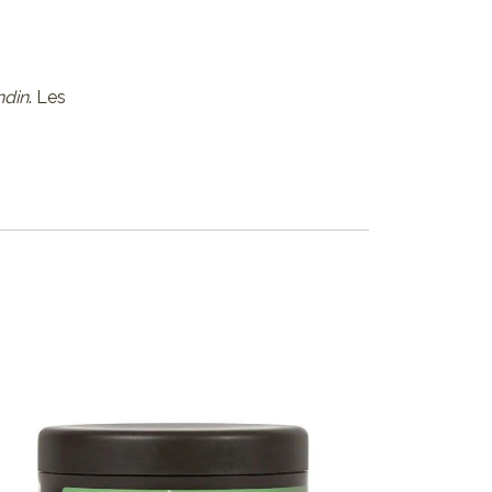
ndin
. Les
Made in Marseille