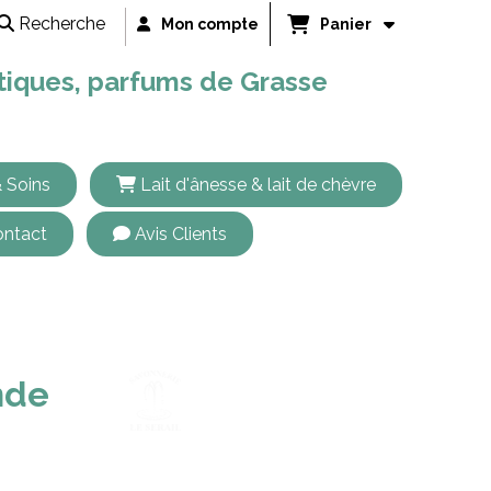
Recherche
Mon compte
Panier
étiques, parfums de Grasse
 Soins
Lait d'ânesse & lait de chèvre
ntact
Avis Clients
0GR | LE SERAIL
nde