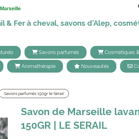
Marseille
il & Fer à cheval, savons d'Alep, cosm
turels
Savons parfumés
Cosmétiques &
Aromathérapie
Nouveautés
Co
Savons parfumés 150gr le Sérail
Savon de Marseille lavande 15
Savon de Marseille lava
150GR | LE SERAIL