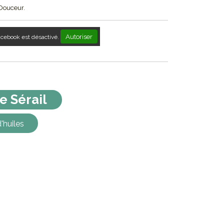
Douceur.
Autoriser
acebook est désactivé.
e Sérail
'huiles