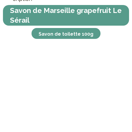
Savon de Marseille grapefruit Le
Sérail
Savon de toilette 100g
Savon de toilette 100g à base de
savon de Marseille
extra
pur 80% d'huiles , 2% de parfum, écorce de
pamplemousse
Exfoliant, pour une peau douce et agréablement
parfumée.
Ingrédients INCI :
Sodium palmate, Sodium palm kernelate, Aqua, Parfum,
Palm kernel acid, Triticum vulgar
bran extract, Sodium chloride, Glycerin, Limonene, Citral,
Tetrasodium etidronate,
Linalool, CI 17200, CI 14700