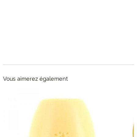
Description :
Elaboré base de copeaux de
savon de Marseille
. Les
copeaux sont confectionnés sous la
responsabilité d’un maître savonnier, à chaud, selon des
méthodes anciennes.
Savon sans conservateur.
Vous aimerez également
Made in France