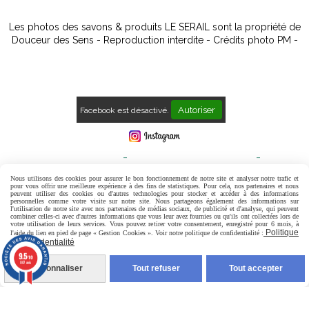
Les photos des savons & produits LE SERAIL sont la propriété de
Douceur des Sens - Reproduction interdite - Crédits photo PM -
Autoriser
Facebook est désactivé.
Mentions Légales
Conditions générales de vente
Politique de confidentialité
Gestion cookies
Mon Compte
Nous utilisons des cookies pour assurer le bon fonctionnement de notre site et analyser notre trafic et
pour vous offrir une meilleure expérience à des fins de statistiques. Pour cela, nos partenaires et nous
peuvent utiliser des cookies ou d'autres technologies pour stocker et accéder à des informations
Contact
Avis Clients
personnelles comme votre visite sur notre site. Nous partageons également des informations sur
l'utilisation de notre site avec nos partenaires de médias sociaux, de publicité et d'analyse, qui peuvent
combiner celles-ci avec d'autres informations que vous leur avez fournies ou qu'ils ont collectées lors de
votre utilisation de leurs services. Vous pouvez retirer votre consentement, enregistré pour 6 mois, à
Politique
l'aide du lien en pied de page « Gestion Cookies ». Voir notre politique de confidentialité :
de confidentialité
9.5
/10
807 avis
Personnaliser
Tout refuser
Tout accepter