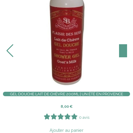
CRÈME LAIT ÂNESSE & HUILE D'ARGAN BIO - FLEUR D'ORANGER
VISAGE & MAINS | PROVENCAO
12,00
€
3 avis
Ajouter au panier