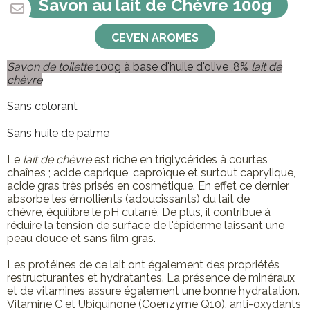
Savon au lait de Chèvre 100g
CEVEN AROMES
Savon de toilette
100g à base d'huile d'olive
,8%
lait de
chèvre
Sans colorant
Sans huile de palme
Le
lait de chèvre
est riche en triglycérides à courtes
chaînes ; acide caprique, caproïque et surtout caprylique,
acide gras très prisés en cosmétique. En effet ce dernier
absorbe les émollients (adoucissants) du lait de
chèvre, équilibre le pH cutané. De plus, il contribue à
réduire la tension de surface de l'épiderme laissant une
peau douce et sans film gras.
Les protéines de ce lait ont également des propriétés
restructurantes et hydratantes. La présence de minéraux
et de vitamines assure également une bonne hydratation.
Vitamine C et Ubiquinone (Coenzyme Q10), anti-oxydants