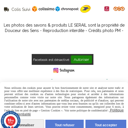
Colis Suivi

Les photos des savons & produits LE SERAIL sont la propriété de
Douceur des Sens - Reproduction interdite - Crédits photo PM -
Autoriser
Facebook est désactivé.
Mentions Légales
Conditions générales de vente
Politique de confidentialité
Gestion cookies
Mon Compte
Nous utilisons des cookies pour assurer le bon fonctionnement de notre site et analyser notre trafic et
pour vous offrir une meilleure expérience à des fins de statistiques. Pour cela, nos partenaires et nous
peuvent utiliser des cookies ou d'autres technologies pour stocker et accéder à des informations
Contact
Avis Clients
personnelles comme votre visite sur notre site. Nous partageons également des informations sur
l'utilisation de notre site avec nos partenaires de médias sociaux, de publicité et d'analyse, qui peuvent
combiner celles-ci avec d'autres informations que vous leur avez fournies ou qu'ils ont collectées lors de
votre utilisation de leurs services. Vous pouvez retirer votre consentement, enregistré pour 6 mois, à
Politique
l'aide du lien en pied de page « Gestion Cookies ». Voir notre politique de confidentialité :
de confidentialité
9.5
/10
807 avis
Personnaliser
Tout refuser
Tout accepter