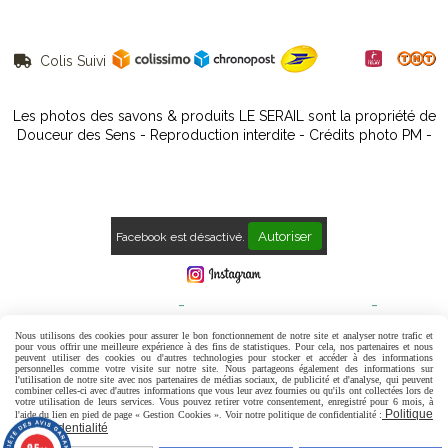
Colis Suivi

Les photos des savons & produits LE SERAIL sont la propriété de
Douceur des Sens - Reproduction interdite - Crédits photo PM -
Autoriser
Facebook est désactivé.
Mentions Légales
Conditions générales de vente
Politique de confidentialité
Gestion cookies
Mon Compte
Nous utilisons des cookies pour assurer le bon fonctionnement de notre site et analyser notre trafic et
pour vous offrir une meilleure expérience à des fins de statistiques. Pour cela, nos partenaires et nous
peuvent utiliser des cookies ou d'autres technologies pour stocker et accéder à des informations
Contact
Avis Clients
personnelles comme votre visite sur notre site. Nous partageons également des informations sur
l'utilisation de notre site avec nos partenaires de médias sociaux, de publicité et d'analyse, qui peuvent
combiner celles-ci avec d'autres informations que vous leur avez fournies ou qu'ils ont collectées lors de
votre utilisation de leurs services. Vous pouvez retirer votre consentement, enregistré pour 6 mois, à
Politique
l'aide du lien en pied de page « Gestion Cookies ». Voir notre politique de confidentialité :
de confidentialité
9.5