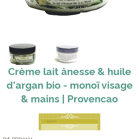
Crème lait ânesse & huile
d'argan bio - monoï visage
& mains | Provencao
Ref :
DDS10104