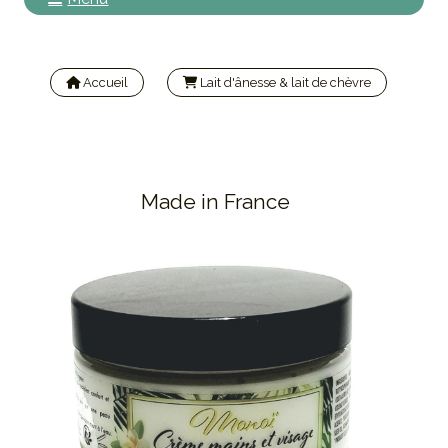
Accueil
Lait d'ânesse & lait de chèvre
Crème lait ânesse & huile d'argan bio - monoï visage &
mains | Provencao
Made in France