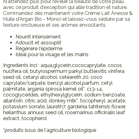
N'attendez plus pour révéler la beauté de votre peau
avec ce produit d'exception qui allie tradition et nature.
Commandez dès maintenant votre Crème Lait Ânesse &
Huile d'Argan Bio - Monoï et laissez-vous séduire par sa
texture onctueuse et ses arômes envoûtants.
Nourrit intensément
Adoucit et assouplit
Régénère l'épiderme
Idéal pour le visage et les mains
Ingredients inci : aqua,glycerin,cococaprylate, cocos
nucifera oil, butyrospermum parkyl butter,vitis vinifera
seed oil, cetaryl alcohol, ceteareth 20, coco
caprylate/carpate, benzyl alcohol,parfum, cetyl
palmitate, argania spirosa kernel oil*, c13-14,
cocoglycerides, ethylhexylglycerin, sodium benzoate,
allantoin, citric acid, donkey milk*, tocopheryl, acetate,
potassium sorrate, laureth7, gardenia tahitensis flower,
helianthus annuus seed oil, rosemarinus officinalis leaf
extract, tocopherol
*produits issus de l'agriculture biologique