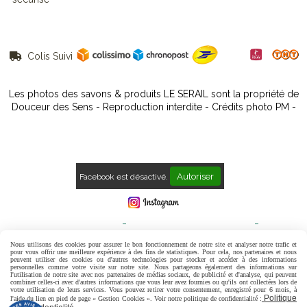
Colis Suivi

Les photos des savons & produits LE SERAIL sont la propriété de
Douceur des Sens - Reproduction interdite - Crédits photo PM -
Autoriser
Facebook est désactivé.
Mentions Légales
Conditions générales de vente
Politique de confidentialité
Gestion cookies
Mon Compte
Nous utilisons des cookies pour assurer le bon fonctionnement de notre site et analyser notre trafic et
pour vous offrir une meilleure expérience à des fins de statistiques. Pour cela, nos partenaires et nous
peuvent utiliser des cookies ou d'autres technologies pour stocker et accéder à des informations
Contact
Avis Clients
personnelles comme votre visite sur notre site. Nous partageons également des informations sur
l'utilisation de notre site avec nos partenaires de médias sociaux, de publicité et d'analyse, qui peuvent
combiner celles-ci avec d'autres informations que vous leur avez fournies ou qu'ils ont collectées lors de
votre utilisation de leurs services. Vous pouvez retirer votre consentement, enregistré pour 6 mois, à
Politique
l'aide du lien en pied de page « Gestion Cookies ». Voir notre politique de confidentialité :