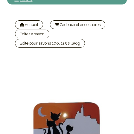
Accueil
Cadeaux et accessoires
Boites à savon
Boîte pour savons 100, 125 & 150g
Boite à savon métal - décor Chats de Marseille