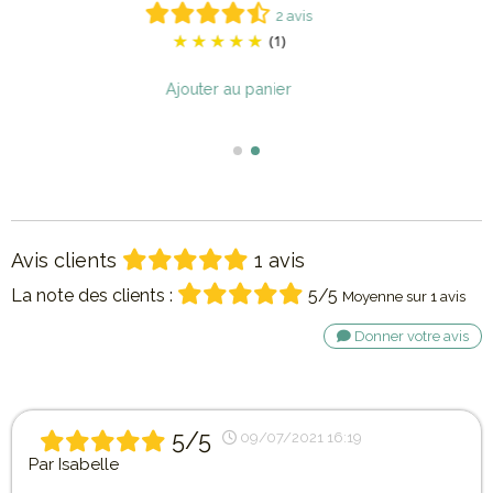
vis
2 avis
(1)
Ajouter au panier
Avis clients
1 avis
La note des clients :
5/5
Moyenne sur 1 avis
Donner votre avis
5/5
09/07/2021 16:19
Par
Isabelle