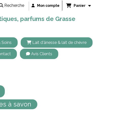
Recherche
Mon compte
Panier
étiques, parfums de Grasse
 Soins
Lait d'ânesse & lait de chèvre
ntact
Avis Clients
es à savon