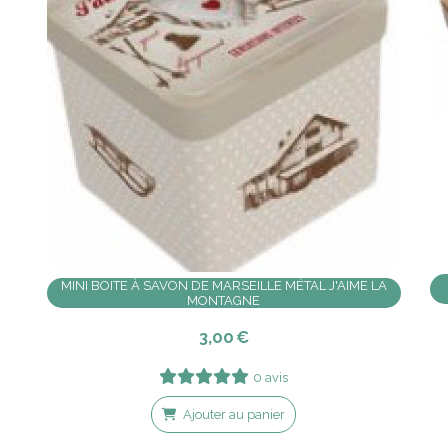
MINI BOITE À SAVON DE MARSEILLE MÉTAL J'AIME LA
MONTAGNE
3,00
€
0 avis
Ajouter au panier