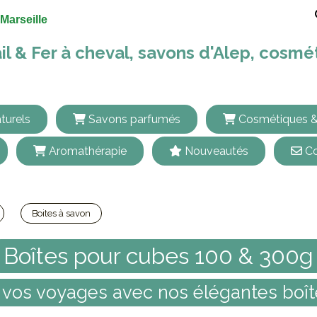
Marseille
il & Fer à cheval, savons d'Alep, cosm
turels
Savons parfumés
Cosmétiques &
Aromathérapie
Nouveautés
Co
Boites à savon
Boîtes pour cubes 100 & 300g
Boîtes pour cubes 100 & 300g
 vos voyages avec nos élégantes boît