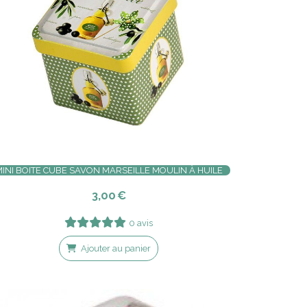
INI BOITE CUBE SAVON MARSEILLE MOULIN À HUILE
3,00
€
0 avis
Ajouter au panier