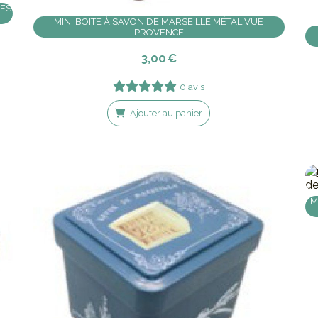
CES
MINI BOITE À SAVON DE MARSEILLE MÉTAL VUE
PROVENCE
3,00
€
0 avis
Ajouter au panier
M