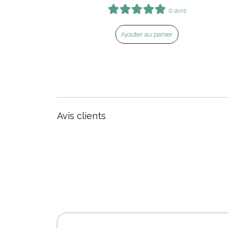
0 avis
0 avis
ier
Ajouter au panier
Avis clients