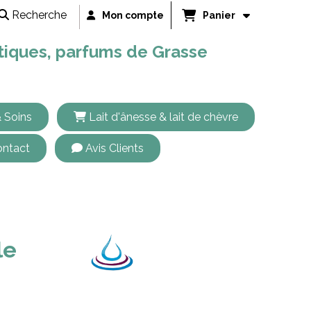
Recherche
Mon compte
Panier
étiques, parfums de Grasse
 Soins
Lait d'ânesse & lait de chèvre
ntact
Avis Clients
 à savon de Marseille métal cube noire
le