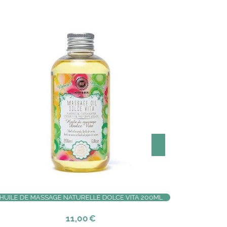
Made in France
LAIT CORPOREL AU MIEL DE LAVANDE 200ML | UN ÉTÉ
EN PROVENCE
11,00
€