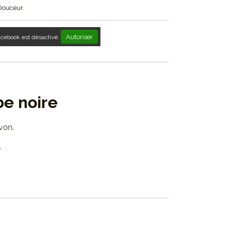
Douceur.
Autoriser
acebook est désactivé.
be noire
von.
.