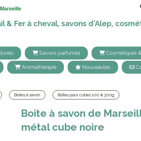
Marseille
il & Fer à cheval, savons d'Alep, cosm
turels
Savons parfumés
Cosmétiques &
Aromathérapie
Nouveautés
Co
Boites à savon
Boîtes pour cubes 100 & 300g
Boite
Boite à savon de Marseil
métal cube noire