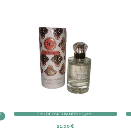
Made in Marseille
TA 200ML
SAVON DE MARSEILLE CUBE BLANC HUILE VÉGÉTALE
300GR
4,00
€