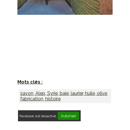
Retrouvez
ici
tous nos
savons d'Alep
Mots clés :
savon, Alep, Syrie, baie, laurier, huile, olive,
fabrication, histoire
Autoriser
Facebook est désactivé.