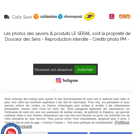
Colis Suivi

Les photos des savons & produits LE SERAIL sont la propriété de
Douceur des Sens - Reproduction interdite - Crédits photo PM -
Autoriser
Facebook est désactivé.
Mentions Légales
Conditions générales de vente
Politique de confidentialité
Gestion cookies
Mon Compte
Nous utilisons des cookies pour assurer le bon fonctionnement de notre site et analyser notre trafic et
pour vous offrir une meilleure expérience à des fins de statistiques. Pour cela, nos partenaires et nous
peuvent utiliser des cookies ou d'autres technologies pour stocker et accéder à des informations
Contact
Avis Clients
personnelles comme votre visite sur notre site. Nous partageons également des informations sur
l'utilisation de notre site avec nos partenaires de médias sociaux, de publicité et d'analyse, qui peuvent
combiner celles-ci avec d'autres informations que vous leur avez fournies ou qu'ils ont collectées lors de
votre utilisation de leurs services. Vous pouvez retirer votre consentement, enregistré pour 6 mois, à
Politique
l'aide du lien en pied de page « Gestion Cookies ». Voir notre politique de confidentialité :
de confidentialité
9.5
/10