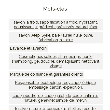
Mots-clés
savon, à froid, saponification à froid, hydratant,
nourrissant, ingrédients préservés, naturel, fabr
savon, Alep, Syrie, baie, laurier, huile, olive,
fabrication, histoire
Lavande et lavandin
Cosmétiques solides, shampoings, après
shampoing, gel douche, démaquillant, nettoyant
visage
Marque de confiance et garanties clients
Responsable, écologique, recyclage, éthique,
emballage, carton, expédition,
cade, poudre, de, cade, galet, de, cade, antimite,
naturel, genévrier, lampe, de, merlin,
lessive, naturelle, copeaux, paillettes, recette,