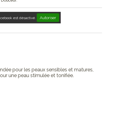
 Douceur.
Autoriser
acebook est désactivé.
dée pour les peaux sensibles et matures,
pour une peau stimulée et tonifiée.