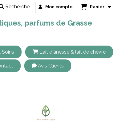
Recherche
Mon compte
Panier
étiques, parfums de Grasse
 Soins
Lait d'ânesse & lait de chèvre
ntact
Avis Clients
le jaune 100gr | KB COSMETIQUE