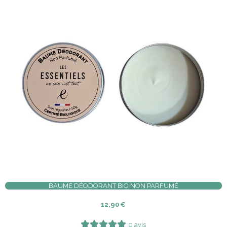
BAUME DÉODORANT BIO NON PARFUMÉ
12,90
€
0 avis