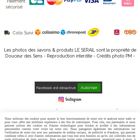
Paiement
sécurisé
Colis Suivi

Les photos des savons & produits LE SERAIL sont la propriété de
Douceur des Sens - Reproduction interdite - Crédits photo PM -
Autoriser
Facebook est désactivé.
Mentions Légales
Conditions générales de vente
Politique de confidentialité
Gestion cookies
Mon Compte
Nous utilisons des cookies pour assurer le bon fonctionnement de notre site et analyser notre trafic et
pour vous offrir une meilleure expérience à des fins de statistiques. Pour cela, nos partenaires et nous
peuvent utiliser des cookies ou d'autres technologies pour stocker et accéder à des informations
Contact
Avis Clients
personnelles comme votre visite sur notre site. Nous partageons également des informations sur
l'utilisation de notre site avec nos partenaires de médias sociaux, de publicité et d'analyse, qui peuvent
combiner celles-ci avec d'autres informations que vous leur avez fournies ou qu'ils ont collectées lors de
votre utilisation de leurs services. Vous pouvez retirer votre consentement, enregistré pour 6 mois, à