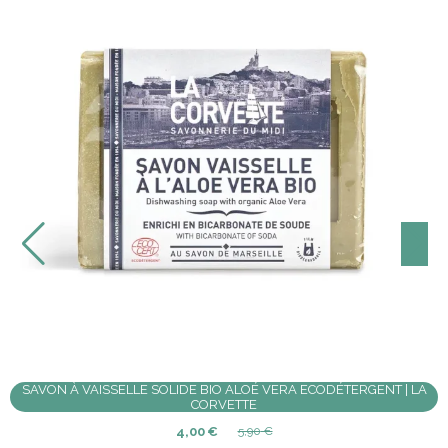
COFFRET 4 SAVONS COULEURS D'AUTOMNE N°4| LE
9,90
€
0 avis
Ajouter au panier
 100GR