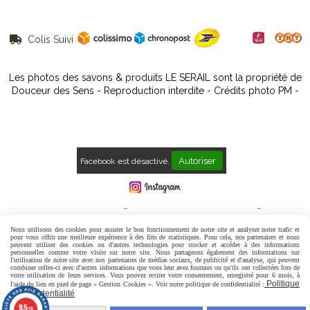
Colis Suivi

Les photos des savons & produits LE SERAIL sont la propriété de
Douceur des Sens - Reproduction interdite - Crédits photo PM -
Autoriser
Facebook est désactivé.
Mentions Légales
Conditions générales de vente
Politique de confidentialité
Gestion cookies
Mon Compte
Nous utilisons des cookies pour assurer le bon fonctionnement de notre site et analyser notre trafic et
pour vous offrir une meilleure expérience à des fins de statistiques. Pour cela, nos partenaires et nous
peuvent utiliser des cookies ou d'autres technologies pour stocker et accéder à des informations
Contact
Avis Clients
personnelles comme votre visite sur notre site. Nous partageons également des informations sur
l'utilisation de notre site avec nos partenaires de médias sociaux, de publicité et d'analyse, qui peuvent
combiner celles-ci avec d'autres informations que vous leur avez fournies ou qu'ils ont collectées lors de
votre utilisation de leurs services. Vous pouvez retirer votre consentement, enregistré pour 6 mois, à
Politique
l'aide du lien en pied de page « Gestion Cookies ». Voir notre politique de confidentialité :
de confidentialité
9.5
/10