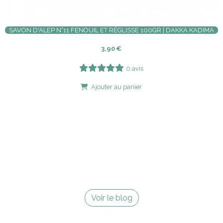
SAVON D'ALEP N°11 FENOUIL ET RÉGLISSE 100GR | DAKKA KADIMA
3,90
€
0 avis
Ajouter au panier
Voir le blog