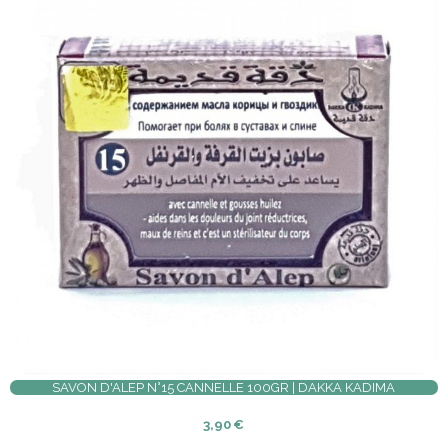
SAVON D'ALEP N°15 CANNELLE 100GR | DAKKA KADIMA
3,90
€