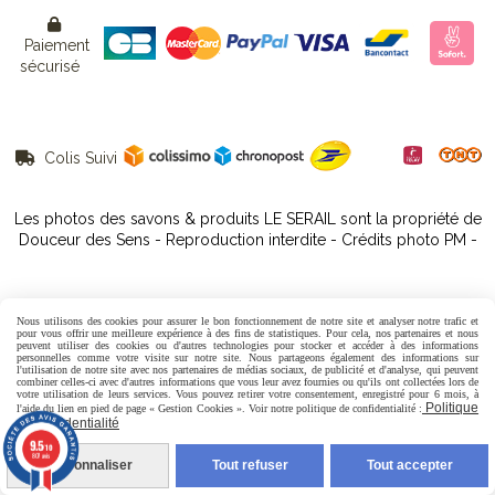

Paiement
sécurisé
Colis Suivi

Les photos des savons & produits LE SERAIL sont la propriété de
Douceur des Sens - Reproduction interdite - Crédits photo PM -
Nous utilisons des cookies pour assurer le bon fonctionnement de notre site et analyser notre trafic et
pour vous offrir une meilleure expérience à des fins de statistiques. Pour cela, nos partenaires et nous
peuvent utiliser des cookies ou d'autres technologies pour stocker et accéder à des informations
Autoriser
Facebook est désactivé.
personnelles comme votre visite sur notre site. Nous partageons également des informations sur
l'utilisation de notre site avec nos partenaires de médias sociaux, de publicité et d'analyse, qui peuvent
combiner celles-ci avec d'autres informations que vous leur avez fournies ou qu'ils ont collectées lors de
votre utilisation de leurs services. Vous pouvez retirer votre consentement, enregistré pour 6 mois, à
Politique
l'aide du lien en pied de page « Gestion Cookies ». Voir notre politique de confidentialité :
de confidentialité
Mentions Légales
Conditions générales de vente
9.5
/10
807 avis
Politique de confidentialité
Gestion cookies
Mon Compte
Personnaliser
Tout refuser
Tout accepter