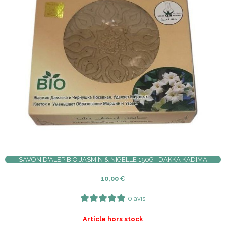
SAVON D'ALEP BIO JASMIN & NIGELLE 150G | DAKKA KADIMA
10,00
€
0 avis
Article hors stock