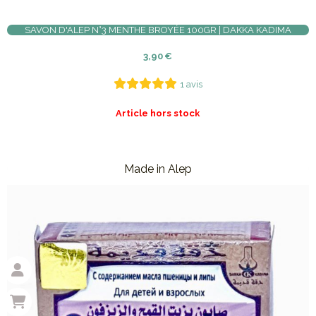
SAVON D'ALEP N°3 MENTHE BROYÉE 100GR | DAKKA KADIMA
3,90
€
1 avis
Article hors stock
Made in Alep